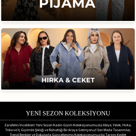
YENİ SEZON KOLEKSİYONU
Zarafetin İncelikleri: Yeni Sezon Kadın Giyim Koleksiyonumuzla Abiye, Yelek, Hırka,
Triko ve İç Giyimde Şıklığı ve Rahatlığı Bir Araya Getiriyoruz! Son Moda Tasarımlar,
Trend Renkler ve Dokularla Güncellenmiş Koleksiyonumuzda Tarzını Keşfet