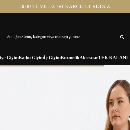
3000 TL VE ÜZERİ KARGO ÜCRETSİZ
iye Giyim
Kadın Giyim
İç Giyim
Kozmetik
Aksesuar
TEK KALANL