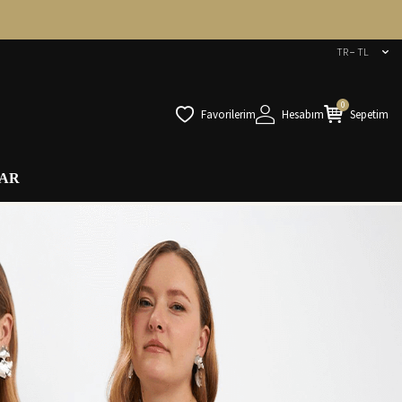
TR − TL
0
Favorilerim
Hesabım
Sepetim
AR