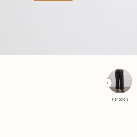
Yelek
Kaban
Pantolon
Pijama